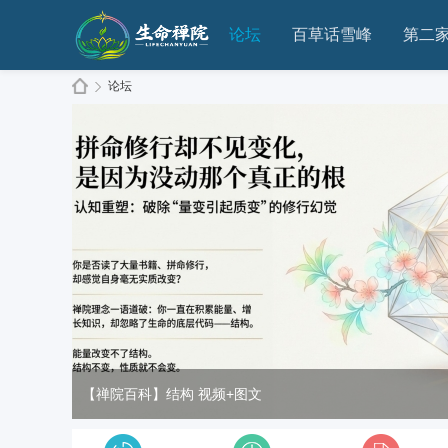
论坛
百草话雪峰
第二
论坛
生
»
命
【禅院百科】结构 视频+图文