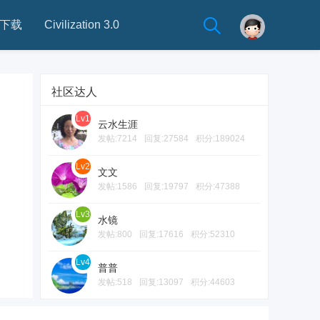
下载
Civilization 3.0
社区达人
Lv1
云水生涯
发帖:7214
回复:27584
积分:189024
Lv2
文文
发帖:1586
回复:19797
积分:47388
Lv3
水镜
发帖:800
回复:17616
积分:52310
Lv4
普普
发帖:518
回复:13097
积分:44603