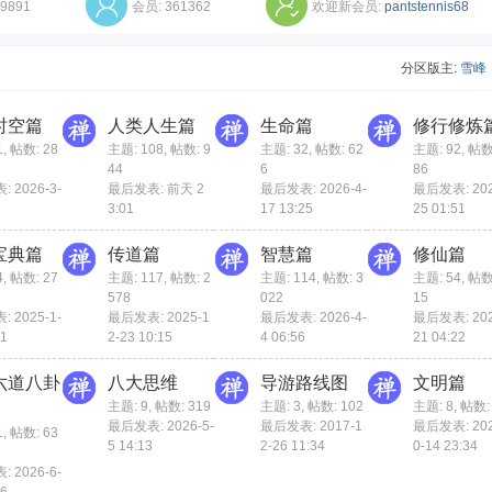
9891
会员:
361362
欢迎新会员:
pantstennis68
分区版主:
雪峰
时空篇
人类人生篇
生命篇
修行修炼
1
,
帖数: 28
主题: 108
,
帖数: 9
主题: 32
,
帖数: 62
主题: 92
,
帖数:
44
6
86
 2026-3-
最后发表:
前天 2
最后发表: 2026-4-
最后发表: 202
3:01
17 13:25
25 01:51
宝典篇
传道篇
智慧篇
修仙篇
4
,
帖数: 27
主题: 117
,
帖数: 2
主题: 114
,
帖数: 3
主题: 54
,
帖数:
578
022
15
 2025-1-
最后发表: 2025-1
最后发表: 2026-4-
最后发表: 202
01
2-23 10:15
4 06:56
21 04:22
六道八卦
八大思维
导游路线图
文明篇
主题: 9
,
帖数: 319
主题: 3
,
帖数: 102
主题: 8
,
帖数:
最后发表: 2026-5-
最后发表: 2017-1
最后发表: 202
1
,
帖数: 63
5 14:13
2-26 11:34
0-14 23:34
 2026-6-