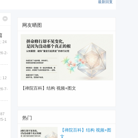
最新回复
网友晒图
篇
 24
6-2-
 12
【禅院百科】结构 视频+图文
6-7-
 87
热门
5-1
【禅院百科】结构 视频+图
文