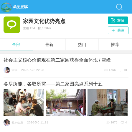
家园文化优势亮点
发帖
主题
134
帖子
3049
关注
全部
最新
热门
推荐
社会主义核心价值观在第二家园获得全面体现 / 雪峰
玩玩
2026-7-23 22:28
4766
10
各尽所能，各取所需——第二家园亮点系列十五
云水生涯
2026-5-5 11:31
3676
4