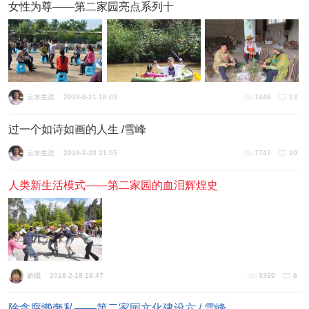
女性为尊——第二家园亮点系列十
云水生涯
2018-8-21 18:03
7449
13
过一个如诗如画的人生 /雪峰
云水生涯
2018-2-20 21:55
7747
10
人类新生活模式——第二家园的血泪辉煌史
娇娥
2018-2-18 18:47
3399
8
除贪腐懒奢私——第二家园文化建设六 / 雪峰