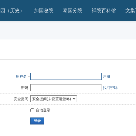
家园（历史）
加国总院
泰国分院
禅院百科馆
文集
用户名
注册
密码:
找回密码
安全提问:
自动登录
登录