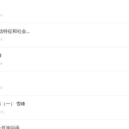
53
特征和社会...
44
峰
34
04
（一） 雪峰
:41
公开询问函