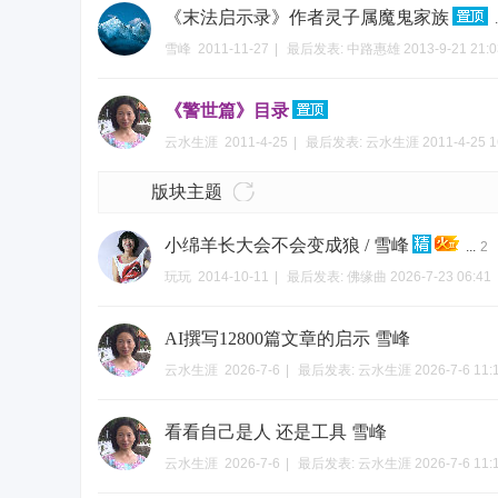
《末法启示录》作者灵子属魔鬼家族
.
雪峰
2011-11-27
|
最后发表:
中路惠雄
2013-9-21 21:0
《警世篇》目录
禅
云水生涯
2011-4-25
|
最后发表:
云水生涯
2011-4-25 1
版块主题
小绵羊长大会不会变成狼 / 雪峰
...
2
玩玩
2014-10-11
|
最后发表:
佛缘曲
2026-7-23 06:41
AI撰写12800篇文章的启示 雪峰
院
云水生涯
2026-7-6
|
最后发表:
云水生涯
2026-7-6 11:
看看自己是人 还是工具 雪峰
云水生涯
2026-7-6
|
最后发表:
云水生涯
2026-7-6 11: