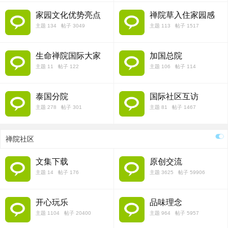
家园文化优势亮点
禅院草入住家园感
想
主题 134 帖子 3049
主题 113 帖子 1517
生命禅院国际大家
加国总院
庭
主题 11 帖子 122
主题 106 帖子 114
泰国分院
国际社区互访
主题 278 帖子 301
主题 81 帖子 1467
禅院社区
文集下载
原创交流
主题 14 帖子 176
主题 3625 帖子 59906
开心玩乐
品味理念
主题 1104 帖子 20400
主题 964 帖子 5957