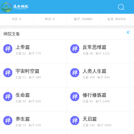
今日:
0
昨日:
0
帖子:
319891
会员:
361510
禅院文集
上帝篇
反常思维篇
主题 22 帖子 775
主题 38 帖子 1122
宇宙时空篇
人类人生篇
主题 11 帖子 289
主题 108 帖子 944
生命篇
修行修炼篇
主题 32 帖子 626
主题 92 帖子 2486
养生篇
天启篇
主题 12 帖子 476
主题 130 帖子 2693