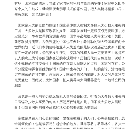
有场，因利益的需用，导致了家与家的积怨与激烈的争夺！家庭中又因争
夺个人的主动权，继续演变出形形式式的恶作剧，把人类搞得精疲力尽，
焦头烂额！苦也哉家庭！
国家是人类的毒瘤与癌症！国家是少数人控制大多数人为少数人服务的
工具；大多数人是国家政客的奴隶；国家发展到一定程度必定要膨胀，必
定要瓜分、争夺世界的资源主动权！因争夺必然给人类带来灾难！美国、
前苏联就是明证。古代强盛的中国也不例外；希特勒的强大帝国疯狂向全
世界挑战；近代日本的侵略给亚洲人民造成的最惨灾难还记忆犹新！国家
存在一定的时期，必然要发生变乱，变乱的过程人民一定要遭灾！这是不
以人的意志为转移的国家变迁的客观规律！历朝历代的自然更替，说明了
这个规律的不可变根性！国家的存在是人剥削人的过程；国家的存在，公
平分配是糊弄老百姓的假话！国家中生存的人们，一切的言论、活动都限
定在国家的许可范围。总而言之，国家是自私的范畴，对人类的总体利益
毫无益处！因此说，废除国家，把人类导向大同世界是每一个地球公民的
职责！
政党是一股人的势力操纵散乱人群的尖锐团体。打着为大多数人服务的
口号谋取少数人享受的勾当！历朝历代皆是如此，但不被大多数人能明
白！但随着时间的推移政党的活动必然要退出历史舞台！
宗教是禁锢人们心灵的枷锁！陷在宗教圈子的人们，心胸是狭隘的；思
维是僵化的；也是最容易引起纷争的地方。世界宗教，教派林立，各执一