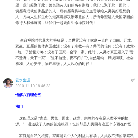
望，我们凝聚于此；善良勤劳人们的所有期盼，我们汇聚于此！因此，一
切愿意成就仙佛品质的人，所有愿意将毕生心血贡献给人类美好理想的
人，凡向人生和生命的最高境界跋涉攀登的人，所有希望进入天国家园的
修行人和修炼者，让我们一起走向生命禅院时代！
生命禅院时代最大的特征是：全世界没有了家庭---走向了自由、开放、
双赢、互愿的集体家园生活；没有了宗教---有了共同的信仰；没有了政党-
--统一了治世方略；没有了国家---全球一家。此时，人类才真正进入了“贤
不遗野，天下一家”；“道不拾遗，夜不闭户”的自然清纯、风调雨顺、社会
祥和、人心安宁、物产丰饶，人人欢心的时代！
云水生涯
#
5
2010-11-10 18:46:28
悟解八百理念五
法门
这条理念是:“家庭、民族、国家、政党、宗教的存在是人类不幸的根
源。”一语道破了人类的苦难根源！也的却是人类因有这五个东西在作怪！
家庭是自私的根源。家庭是几个人的利益共有场，人类数不清的家庭私