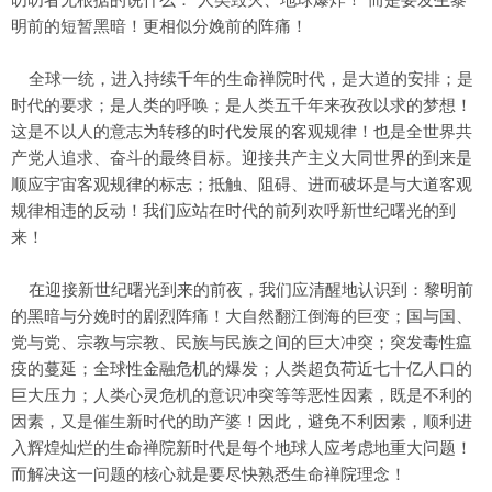
明前的短暂黑暗！更相似分娩前的阵痛！
全球一统，进入持续千年的生命禅院时代，是大道的安排；是
时代的要求；是人类的呼唤；是人类五千年来孜孜以求的梦想！
这是不以人的意志为转移的时代发展的客观规律！也是全世界共
产党人追求、奋斗的最终目标。迎接共产主义大同世界的到来是
顺应宇宙客观规律的标志；抵触、阻碍、进而破坏是与大道客观
规律相违的反动！我们应站在时代的前列欢呼新世纪曙光的到
来！
在迎接新世纪曙光到来的前夜，我们应清醒地认识到：黎明前
的黑暗与分娩时的剧烈阵痛！大自然翻江倒海的巨变；国与国、
党与党、宗教与宗教、民族与民族之间的巨大冲突；突发毒性瘟
疫的蔓延；全球性金融危机的爆发；人类超负荷近七十亿人口的
巨大压力；人类心灵危机的意识冲突等等恶性因素，既是不利的
因素，又是催生新时代的助产婆！因此，避免不利因素，顺利进
入辉煌灿烂的生命禅院新时代是每个地球人应考虑地重大问题！
而解决这一问题的核心就是要尽快熟悉生命禅院理念！