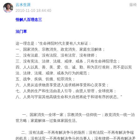
云水生涯
藤椅
2010-11-10 18:44:40
悟解八百理念三
法门草
这一理念是：“生命禅院时代主要有八大标证：
一、国家消失、宗教消失、政党消失、家庭生活解体；
二、没有法庭、没有法院、没有法官、没有律师；
三、没有宪法、法律、法规、戒律、戒条，只有生命禅院理念；
四、人人以真、善、美、爱、信、诚、勤、和为言行准则，而不是以宪
法、法律、法规、戒律、戒条为行为的规范；
五、战争、疾病、饥饿、犯罪消失；
六、人类从追求物质享受进入追求精神享受和心灵享受；
七、人类的生产和生活由圣人引导，由贤人管理，全球统筹；
八、人类与宇宙其他高级生命和大自然将处于和谐有序的状态。”
一、国家消失---全球一家；宗教消失---信仰统一；政党消失---统一治
世方略；家庭解体---过集体家园生活。
二、没有法庭---不再有解决争斗的场所；没有法院---不再有解决争端
的机关；没有法官---不再有解决争斗的当事人；没有律师---不再有解决矛