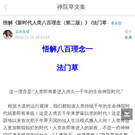
禅院草文集
悟解《新时代人类八百理念（第二版）》 /法门草
看全部
云水生涯
楼主
2010-11-10 18:42:54
收藏
悟解八百理念一
法门草
这一理念是:"人类即将要进入持久一千年的生命禅院时代."
根据大道的运行规律，我们都知道人类持续千年的生命禅院时
代就要即将来临！这是人类五千年来梦寐以求的时代！这是开天
辟地以来首次把千年界天国的仙人生活模式搬入人间！人类将进
入更加辉煌灿烂的时代！人类在即将进入的前夜，不是一些神神
叨叨者无根据的说什么：“人类毁灭、地球爆炸！”而是要发生黎