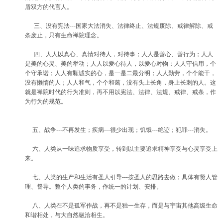
盾双方的代言人。
三、没有宪法---国家大法消失、法律终止、法规废除、戒律解除、戒
条废止，只有生命禅院理念。
四、人人以真心、真情对待人，对待事；人人是善心、善行为；人人
是美的心灵、美的举动；人人以爱心待人，以爱心对物；人人守信用，个
个守承诺；人人有颗诚实的心，是一是二最分明；人人勤劳，个个能干，
没有懒惰的人；人人和气，个个和蔼，没有头上长角，身上长刺的人。这
就是禅院时代的行为准则，再不用以宪法、法律、法规、戒律、戒条，作
为行为的规范。
五、战争---不再发生；疾病---很少出现；饥饿---绝迹；犯罪---消失。
六、人类从一味追求物质享受，转到以主要追求精神享受与心灵享受上
来。
七、人类的生产和生活有圣人引导---按圣人的思路去做；具体有贤人管
理、督导。整个人类的事务，作统一的计划、安排。
八、人类在不是孤军作战，再不是独一生存，而是与宇宙其他高级生命
和谐相处，与大自然融洽相生。