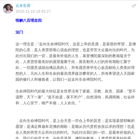
云水生涯
#
4
2010-11-10 18:45:27
悟解八百理念四
法门
这一理念是：“走向生命禅院时代，这是上帝的意愿，是基督的寄望，是佛
陀的心意，是人类贤哲呕心沥血的理想，也是劳苦大众最向往的时代，为
此付出我们的一切，是最有价值的人生，基督佛陀最深刻的教诲蕴含于
此，人类贤哲最美好的愿望凝聚于此，善良勤劳人们的所有期盼汇聚于
此，一切愿意成就仙佛品质的人，所有愿意将毕生心血贡献给人类美好理
想的人，凡向人生和生命的最高境界跋涉攀登的人，所有希望进入天国家
园的修行人和修炼者，让我们一起走向生命禅院时代。
生命禅院时代的最大特征是全世界没有了家庭、宗教、政党、国家，“贤不
遗野，天下一家”，“道不拾遗，夜不闭户”，自然清纯，风调雨顺，社会祥
和，人心安宁，物产丰饶，人人欢欣。”
走向生命禅院时代，是上合天意---符合上帝的旨意；是实现基督耶稣的
愿望；是满足释迦牟尼佛的期盼；是顺从历代贤哲孜孜以求的理想！也是
全人类的劳苦大众所向往的时代。为此付出我们的一切，是最有价值的人
生。我们行的是大道，合的是基督、佛陀的教诲；人类贤哲最美好的愿