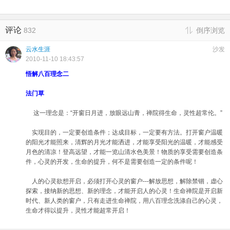
评论
832
倒序浏览
云水生涯
沙发
2010-11-10 18:43:57
悟解八百理念二
法门草
这一理念是：“开窗日月进，放眼远山青，禅院得生命，灵性超常伦。”
实现目的，一定要创造条件；达成目标，一定要有方法。打开窗户温暖
的阳光才能照来，清辉的月光才能洒进，才能享受阳光的温暖，才能感受
月色的清凉！登高远望，才能一览山清水色美景！物质的享受需要创造条
件，心灵的开发，生命的提升，何不是需要创造一定的条件呢！
人的心灵欲想开启，必须打开心灵的窗户---解放思想，解除禁锢，虚心
探索，接纳新的思想、新的理念，才能开启人的心灵！生命禅院是开启新
时代、新人类的窗户，只有走进生命禅院，用八百理念洗涤自己的心灵，
生命才得以提升，灵性才能超常开启！