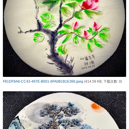
F81DF9A6-CC43-497E-B001-6FA0B1B1E366.jpeg
(414.59 KB, 下载次数: 0)