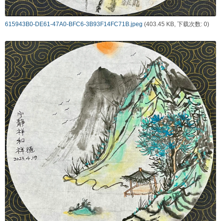
615943B0-DE61-47A0-BFC6-3B93F14FC71B.jpeg
(403.45 KB, 下载次数: 0)