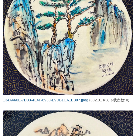
134A460E-7D83-4E4F-8938-E9DB1CA1EB07.jpeg
(382.01 KB, 下载次数: 0)