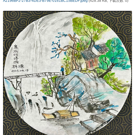
A2196BF2-27B3-4DE3-B79E-0161BC15BEDF.jpeg
(428.38 KB, 下载次数: 0)