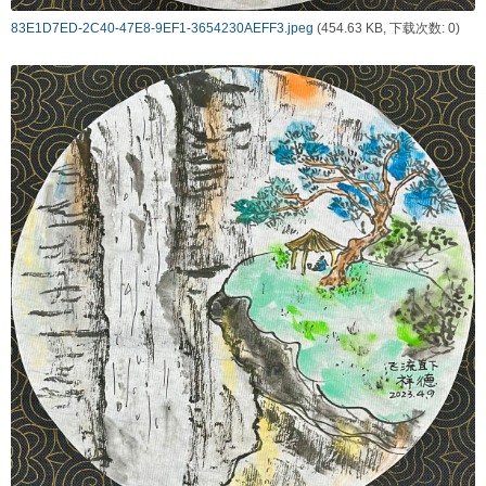
83E1D7ED-2C40-47E8-9EF1-3654230AEFF3.jpeg
(454.63 KB, 下载次数: 0)