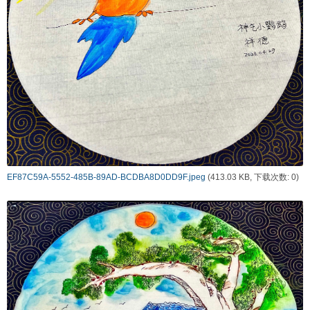
EF87C59A-5552-485B-89AD-BCDBA8D0DD9F.jpeg
(413.03 KB, 下载次数: 0)