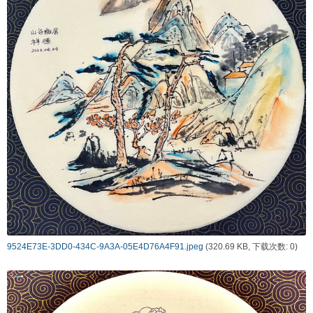
9524E73E-3DD0-434C-9A3A-05E4D76A4F91.jpeg
(320.69 KB, 下载次数: 0)