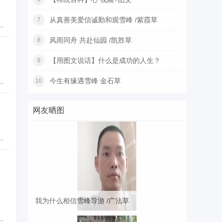
从真善美爱信诚勤和观雪峰 /紫霞草
7
风雨同舟 共赴仙园 /凯胜草
8
【用图文说话】什么是成功的人生？
9
今生有缘遇雪峰 金石草
10
网友晒图
我为什么相信雪峰导游 /广法草