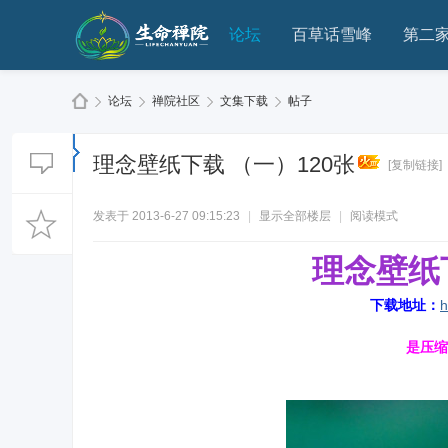
论坛
百草话雪峰
第二
论坛
禅院社区
文集下载
帖子
理念壁纸下载 （一）120张
[复制链接]
生
»
›
›
›
发表于 2013-6-27 09:15:23
|
显示全部楼层
|
阅读模式
理念壁纸
下载地址：
h
是压缩
命