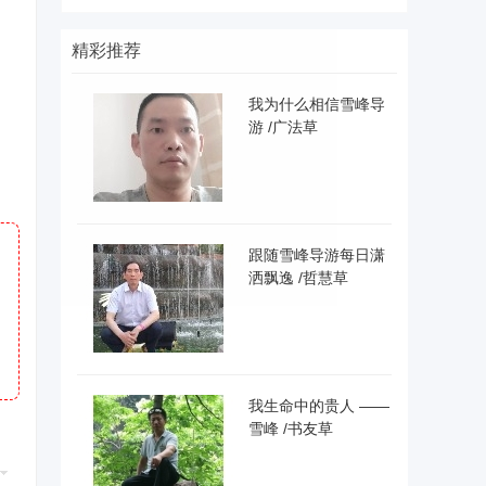
精彩推荐
我为什么相信雪峰导
游 /广法草
跟随雪峰导游每日潇
洒飘逸 /哲慧草
我生命中的贵人 ——
雪峰 /书友草