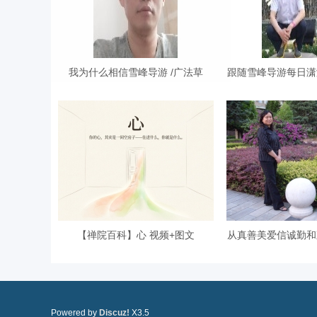
我为什么相信雪峰导游 /广法草
跟随雪峰导游每日潇
【禅院百科】心 视频+图文
从真善美爱信诚勤和
Powered by
Discuz!
X3.5