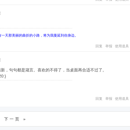
层
有一天那美丽的曲折的小路，将为我曼延到你身边。
回复
举报
使用道具
层
清新，句句都是箴言。喜欢的不得了，当桌面再合适不过了。
20:}
回复
举报
使用道具
下一页 »