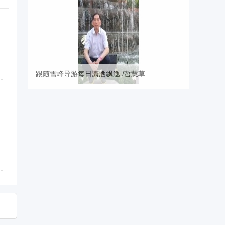
跟随雪峰导游每日潇洒飘逸 /哲慧草