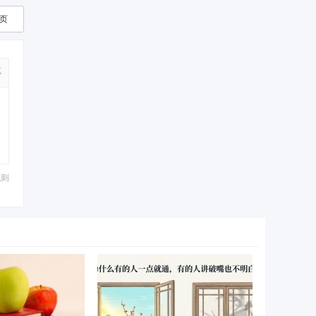
页
式
规则