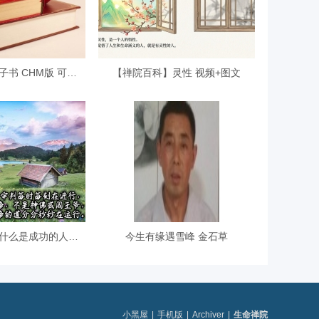
《禅院百科》电子书 CHM版 可下载
【禅院百科】灵性 视频+图文
【用图文说话】什么是成功的人生？
今生有缘遇雪峰 金石草
小黑屋
|
手机版
|
Archiver
|
生命禅院