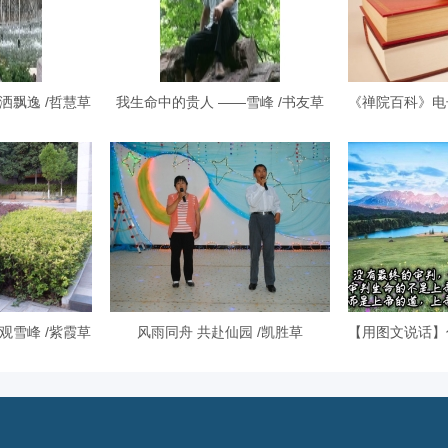
洒飘逸 /哲慧草
我生命中的贵人 ——雪峰 /书友草
观雪峰 /紫霞草
风雨同舟 共赴仙园 /凯胜草