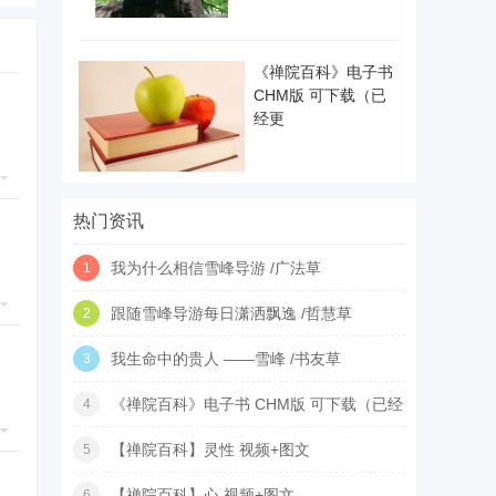
《禅院百科》电子书
CHM版 可下载（已
经更
热门资讯
我为什么相信雪峰导游 /广法草
1
跟随雪峰导游每日潇洒飘逸 /哲慧草
2
我生命中的贵人 ——雪峰 /书友草
3
《禅院百科》电子书 CHM版 可下载（已经
4
更
【禅院百科】灵性 视频+图文
5
【禅院百科】心 视频+图文
6