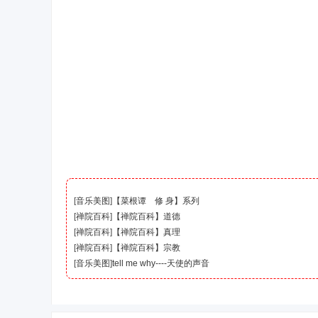
禅
[
音乐美图
]
【菜根谭 修 身】系列
[
禅院百科
]
【禅院百科】道德
[
禅院百科
]
【禅院百科】真理
院
[
禅院百科
]
【禅院百科】宗教
[
音乐美图
]
tell me why----天使的声音