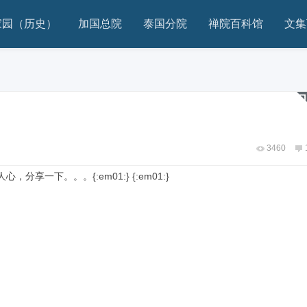
家园（历史）
加国总院
泰国分院
禅院百科馆
文集
3460
一下。。。{:em01:} {:em01:}