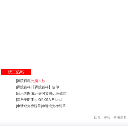
楼主热帖
[
禅院百科
]
七情六欲
[
禅院百科
]
【禅院百科】信仰
[
音乐美图
]
花开好时节 蜂儿采蜜忙
[
音乐美图
]
The Gift Of A Friend
[
申请成为禅院草
]
申请成为禅院草
回复
举报
使用道具