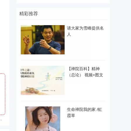
精彩推荐
请大家为雪峰提供名
人
【禅院百科】精神
（总论） 视频+图文
生命禅院我的家 /虹
霞草