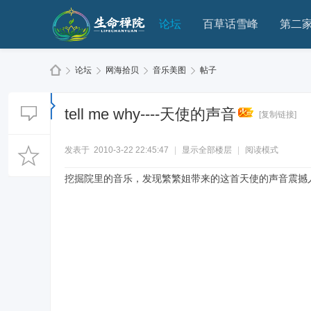
论坛
百草话雪峰
第二
论坛
网海拾贝
音乐美图
帖子
tell me why----天使的声音
[复制链接]
生
»
›
›
›
发表于 2010-3-22 22:45:47
|
显示全部楼层
|
阅读模式
挖掘院里的音乐，发现繁繁姐带来的这首天使的声音震撼人心，分享
命