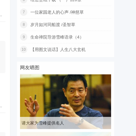
一位家园老人的心声 /神慈草
7
岁月如河同船渡 /圣智草
8
生命禅院导游雪峰语录（4）
9
【用图文说话】人生八大玄机
10
网友晒图
请大家为雪峰提供名人