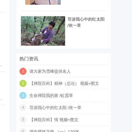
导游我心中的红太阳
/依一草
热门资讯
请大家为雪峰提供名人
1
【禅院百科】精神（总论） 视频+图文
2
生命禅院我的家 /虹霞草
3
导游我心中的红太阳 /依一草
4
【禅院百科】情 视频+图文
5
理念壁纸下载 （一）120张
6