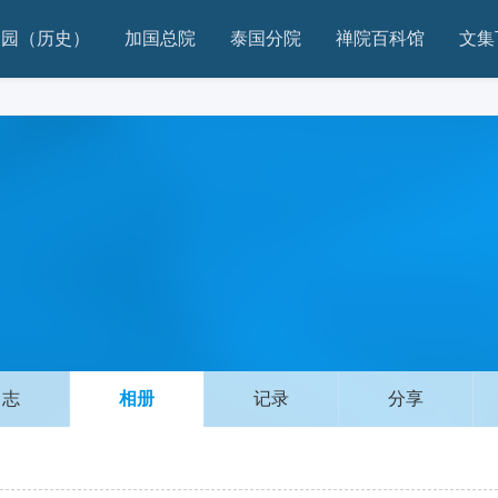
家园（历史）
加国总院
泰国分院
禅院百科馆
文集
日志
相册
记录
分享