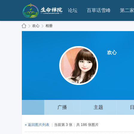
论坛
百草话雪峰
第二
欢心
相册
生
›
›
欢心
广播
主题
命
« 返回图片列表
|
当前第 3 张
|
共 186 张图片