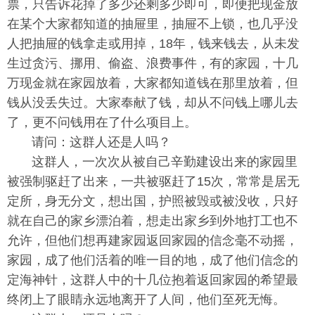
票，只告诉花掉了多少还剩多少即可，即便把现金放
在某个大家都知道的抽屉里，抽屉不上锁，也几乎没
人把抽屉的钱拿走或用掉，18年，钱来钱去，从未发
生过贪污、挪用、偷盗、浪费事件，有的家园，十几
万现金就在家园放着，大家都知道钱在那里放着，但
钱从没丢失过。大家奉献了钱，却从不问钱上哪儿去
了，更不问钱用在了什么项目上。
请问：这群人还是人吗？
这群人，一次次从被自己辛勤建设出来的家园里
被强制驱赶了出来，一共被驱赶了15次，常常是居无
定所，身无分文，想出国，护照被毁或被没收，只好
就在自己的家乡漂泊着，想走出家乡到外地打工也不
允许，但他们想再建家园返回家园的信念毫不动摇，
家园，成了他们活着的唯一目的地，成了他们信念的
定海神针，这群人中的十几位抱着返回家园的希望最
终闭上了眼睛永远地离开了人间，他们至死无悔。