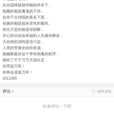
在你温情脉脉华丽的外衣下，
隐藏的都是魔鬼的子孙，
在你千古传唱的美名下面，
包裹的都是扼杀灵性的毒药。
前往天堂的路是你阻断，
开心快乐自由幸福的人生被你葬送，
大自然的清纯是你污染，
人类的苦难全由你造成，
婚姻家庭你这个带有病毒的程序，
牺牲了千千万万天国生灵，
你罪该万死！
你将会遗臭万年！
2011/8/5
评论
0
倒序浏览
快来评论一下吧