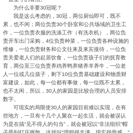
为什么非要30冠呢？
我是这么考虑的，30冠，两位厨仙即可，既不
累，也不闲；两位负责30个卧室和公共场域的卫生工
作，一位负责衣服的洗涤工作（有洗衣机），两位负
责开车出门采购，4位负责种菜，一位负责各种设施的
维修，一位负责财务和公文往来及来宾接待，一位负
责关爱老人们的起居饮食，一位负责孩子们的抚育教
育，两位至三位负责养鸡养鸭养猪养羊养牛，一位老
人一位或几位孩子，剩下10位负责基础建设和物质财
富建设，如此，每一位都有事做，每一位既不太累，
也不太闲，所以，30人的家园是比较合理的人员安排
数字。
可现实的局限使30人的家园目前难以实现，在有
些地方，一旦有十几个人聚在一起生活，就会被误认
为是在搞“见不得人的勾当”，就会被冠以“非法组织”帽
子受到打压驱散，这就叫“理想很丰满，现实很骨感。”