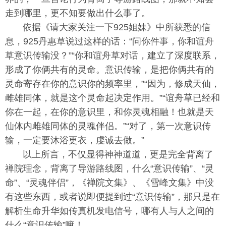
走到哪里，更不知要做出什么事了。
依据《请大家关注一下925姐妹》中所获悉的信
息，925丹惠草说过这样的话：“问你件事，你和谊舟
草意识传输没？”“你和谊舟草对话，建立了深度联系，
形成了你俩共有的灵命。意识传输，是把你俩共有的
灵命寄存在你的意识你的频率里，”“因为，修成天仙，
雌雄同体，就是这个灵命起决定作用。”“谊舟草已经和
你在一起，在你的意识里，和你灵魂相融！也就是天
仙体内雌雄同体的灵魂伴侣。”“对了，第一次意识传
输，一定要沐浴更衣，虔诚去做。”
以上所言，不仅显得神神道道，更是完全背离了
禅院理念，背离了导游路线图，什么“意识传输”、“灵
命”、“灵魂伴侣”，《禅院文集》、《雪峰文集》中没
有这些东西，或者说即便提到过“意识传输”，那只是在
解析生命升华如传真机发电信号，哪有人与人之间的
什么“意识传输”嘛！