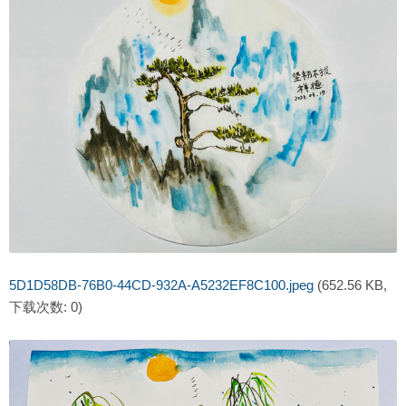
5D1D58DB-76B0-44CD-932A-A5232EF8C100.jpeg
(652.56 KB,
下载次数: 0)