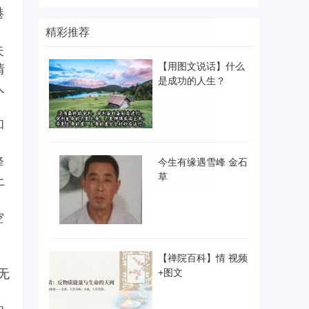
港
精彩推荐
失
【用图文说话】什么
情
是成功的人生？
人
和
降
今生有缘遇雪峰 金石
草
上
空
【禅院百科】情 视频
无
+图文