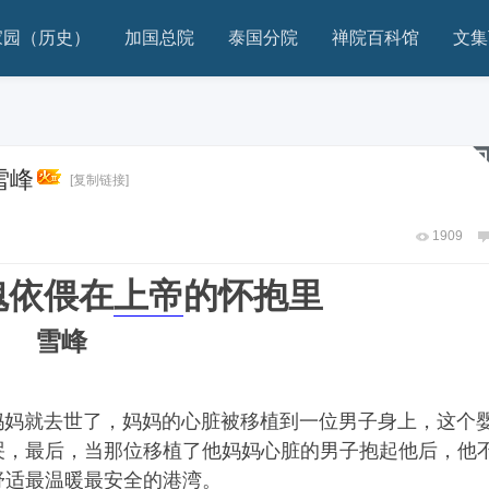
家园（历史）
加国总院
泰国分院
禅院百科馆
文集
雪峰
[复制链接]
1909
魂依偎在
上帝
的怀抱里
雪峰
妈就去世了，妈妈的心脏被移植到一位男子身上，这个
哭，最后，当那位移植了他妈妈心脏的男子抱起他后，他
舒适最温暖最安全的港湾。