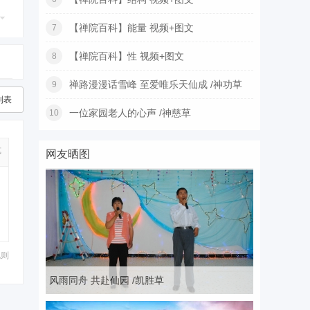
【禅院百科】能量 视频+图文
7
【禅院百科】性 视频+图文
8
禅路漫漫话雪峰 至爱唯乐天仙成 /神功草
9
列表
一位家园老人的心声 /神慈草
10
式
网友晒图
规则
风雨同舟 共赴仙园 /凯胜草