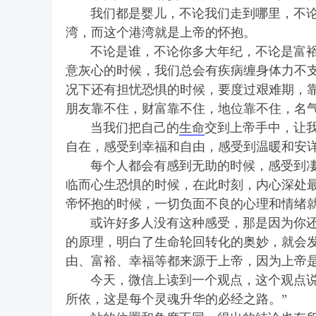
我们都是婴儿，不论我们走到哪里，不论
湾，而这个港湾就是上帝的怀抱。
不论是谁，不论你多大年纪，不论是富裕
意灰心的时候，我们总会有疾病缠身体力不
况下还有担忧恐惧的时候，要度过艰难期，
禅
朋友靠不住，财富靠不住，地位靠不住，名
当我们把自己的
生命
交到上帝手中，让
自在，感受到幸福和自由，感受到温暖和安
每个人都会有感到无助的时候，感受到凄
临而心生恐惧的时候，在此时刻，内心深处
帝怀抱的时候，一切负面不良的心理和情绪
或许好多人没有这种感受，那是因为你还
院
的原理，明白了生命轮回转化的奥妙，就会
由、富裕、幸福等都来源于上帝，因为上帝
今天，微信上读到一个观点，这个观点说：
所依，这是每个灵魂升华的必经之路。”