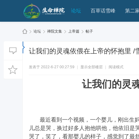
论坛
百草话雪峰
第二
论坛
禅院文集
上帝篇
帖子
让我们的灵魂依偎在上帝的怀抱里 /
生
»
›
›
›
发表于 2022-6-27 00:27:59
|
显示全部楼层
|
阅读模式
让我们的灵
最近看到一个视频，一个婴儿，刚出生妈
命
儿总是哭，换过好多人抱他哄他，他依旧是
哭了，笑了，看那婴儿的样子，感觉到了最