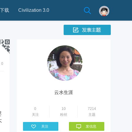
下载
Civilization 3.0
0
云水生涯
0
10
7214
婴
关注
粉丝
主题
不
关注
发信息