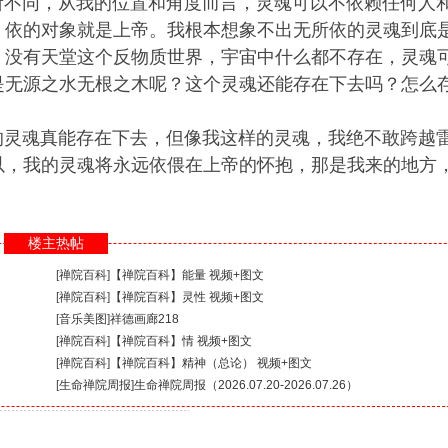
不同，从我的位置和角度而言，灵魂可以不依赖任何人
，依的对象就是上帝。我根本想象不出无所依的灵魂到底
，没有天堂这个反物质世界，宇宙中什么都不存在，灵魂
是无源之水无根之木呢？这个灵魂还能存在下去吗？怎么
灵魂真能存在下去，但像我这样的灵魂，我绝不敢跨越
以，我的灵魂将永远依偎在上帝的怀抱，那是我来的地方
楼主热帖
[
禅院百科
]
【禅院百科】能量 视频+图文
[
禅院百科
]
【禅院百科】灵性 视频+图文
[
音乐美图
]
祥德画廊218
[
禅院百科
]
【禅院百科】情 视频+图文
[
禅院百科
]
【禅院百科】精神（总论） 视频+图文
[
生命禅院周报
]
生命禅院周报（2026.07.20-2026.07.26）