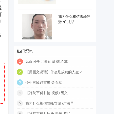
和
是
可
我为什么相信雪峰导
存
游 /广法草
雷
，
热门资讯
风雨同舟 共赴仙园 /凯胜草
1
【用图文说话】什么是成功的人生？
2
今生有缘遇雪峰 金石草
3
【禅院百科】情 视频+图文
4
我为什么相信雪峰导游 /广法草
5
【禅院百科】结构 视频+图文
6