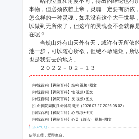
站的位置和角度不同，得出的结论也有所
事物，但必须依赖上帝，灵魂一定要有所依
怎么样的一种灵魂，如果没有这个大千世界
以做到无所依了，但这样的灵魂会不会就像
在呢？
当然山外有山天外有天，或许有无所依的
池一步，可以随心所欲，但绝不敢逾矩，所
也是我要去的地方。
２０２２－０２－１３
[
禅院百科
]
【禅院百科】结构 视频+图文
[
禅院百科
]
【禅院百科】性 视频+图文
[
禅院百科
]
【禅院百科】灵 视频+图文
[
生命禅院周报
]
生命禅院周报（2026.07.27-2026.08.02）
[
禅院百科
]
【禅院百科】心 视频+图文
[
禅院百科
]
【禅院百科】心灵（总论） 视频+图文
信即真理，爱即生命。