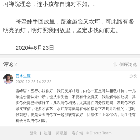
习禅院理念，连小孩都自愧对不如。.
哥牵妹手回故里，路途虽险又坎坷，可此路有盏
明亮的灯，明灯照我回故里，坚定步伐向前走。
2020年6月23日
评论
2
倒序浏览
云水生涯
沙发
2020-12-25 14:22:33
雪峰语：五行小妹你好！我们灵犀相通，内心一直是哥妹相敬相待，十几
年这份情从未中断，也从未失色，不要有什么愧疚，我理解你的处境，其
实你做得已经够好了，几次与你相见，尤其是在四分院期间，发现你不仅
诚实守信，还多才多艺，水芹菜等就是在你的指导下发现并种植的，那时
候就想，要是天天与你在一起那该有多好！祈愿佛祖上帝保佑，此生还有
机会再次与你相聚。
登录
|
注册
简易版
客户端
© Discuz Team.