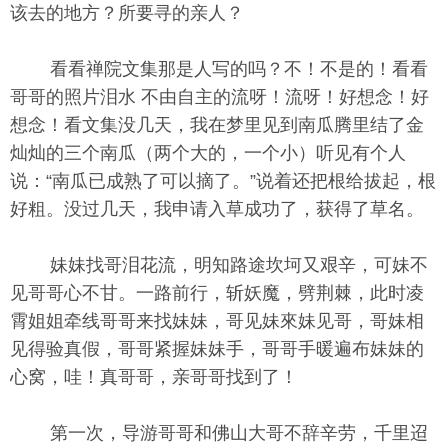
该去的地方？所要寻的亲人？
看看禅院文集那是人写的吗？不！不是的！看看
哥哥的照片泪水 不由自主的流呀！流呀！好想念！好
想念！看文集没几天，我在梦里见到南瓜腾里结了金
灿灿的三个南瓜（两个大的，一个小）听见有个人
说：“南瓜已成熟了可以摘了。”说着还把根给拔起，根
好粗。没过几天，我申请入草成功了，获得了草名。
妹妹找哥泪花流，明知路途坎坷又艰辛，可妹不
见哥哥心不甘。一路前行，斩妖魔，劈荆棘，此时凌
霄姐姐牵线哥哥来找妹妹，哥见妹來妹见哥，哥妹相
见得验真假，哥哥紧握妹妹手，哥哥手暖遍布妹妹的
心窝，哇！真哥哥，亲哥哥找到了！
第一次，导游哥哥和佛山大哥不辞辛劳，千里迢