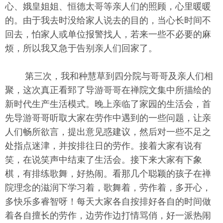
心、娥皇姐姐、恒德太哥等亲人们的照顾，心里暖暖
的。由于我去时没给家人说去的目的，当心长时间不
回去，怕家人或单位报警找人，若来一些不必要的麻
烦，所以我又急于告别亲人们回家了。
第三次，我和种慧草到四分院与哥哥及亲人们相
聚，这次真正看郅了导游哥哥在禅院文集中所描绘的
新时代生产生活模式。晚上亲临了家园的生活会，首
先导游哥哥听取大家在劳作中遇到的一些问题，让亲
人们畅所欲言，提出意见惑建议，然后对一些不足之
处指点迷津，并按排往日的劳作。接着大家有说有
笑，在说笑声中结束了生活会。接下来大家有下象
棋，有排练歌舞，好热闹。看那几个聪颖的孩子在禅
院理念的滋润下学习着，歌舞着，劳作着，多开心，
多快乐多睿智呀！每天大家各自按排好各自的时间做
着各自擅长的劳作，边劳作边打情骂俏，好一派热闹