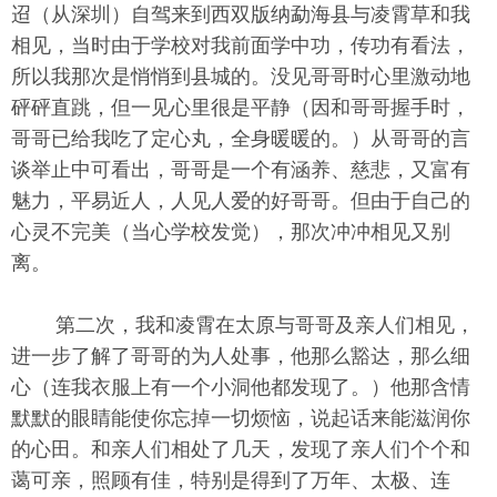
迢（从深圳）自驾来到西双版纳勐海县与凌霄草和我
相见，当时由于学校对我前面学中功，传功有看法，
所以我那次是悄悄到县城的。没见哥哥时心里激动地
砰砰直跳，但一见心里很是平静（因和哥哥握手时，
哥哥已给我吃了定心丸，全身暖暖的。）从哥哥的言
谈举止中可看出，哥哥是一个有涵养、慈悲，又富有
魅力，平易近人，人见人爱的好哥哥。但由于自己的
心灵不完美（当心学校发觉），那次冲冲相见又别
离。
第二次，我和凌霄在太原与哥哥及亲人们相见，
进一步了解了哥哥的为人处事，他那么豁达，那么细
心（连我衣服上有一个小洞他都发现了。）他那含情
默默的眼睛能使你忘掉一切烦恼，说起话来能滋润你
的心田。和亲人们相处了几天，发现了亲人们个个和
蔼可亲，照顾有佳，特别是得到了万年、太极、连