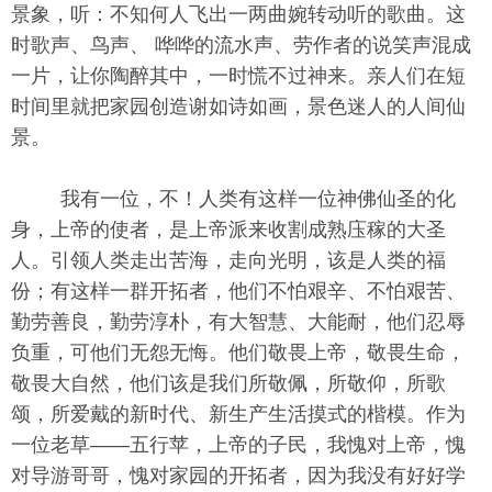
景象，听：不知何人飞出一两曲婉转动听的歌曲。这
时歌声、鸟声、 哗哗的流水声、劳作者的说笑声混成
一片，让你陶醉其中，一时慌不过神来。亲人们在短
时间里就把家园创造谢如诗如画，景色迷人的人间仙
景。
我有一位，不！人类有这样一位神佛仙圣的化
身，上帝的使者，是上帝派来收割成熟庒稼的大圣
人。引领人类走出苦海，走向光明，该是人类的福
份；有这样一群开拓者，他们不怕艰辛、不怕艰苦、
勤劳善良，勤劳淳朴，有大智慧、大能耐，他们忍辱
负重，可他们无怨无悔。他们敬畏上帝，敬畏生命，
敬畏大自然，他们该是我们所敬佩，所敬仰，所歌
颂，所爱戴的新时代、新生产生活摸式的楷模。作为
一位老草——五行苹，上帝的子民，我愧对上帝，愧
对导游哥哥，愧对家园的开拓者，因为我没有好好学