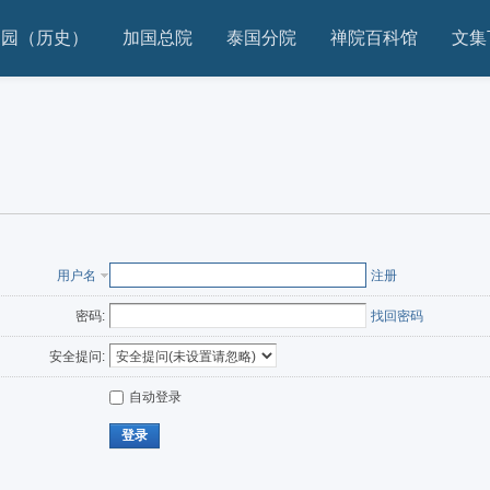
家园（历史）
加国总院
泰国分院
禅院百科馆
文集
用户名
注册
密码:
找回密码
安全提问:
自动登录
登录