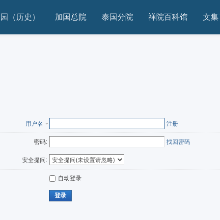
家园（历史）
加国总院
泰国分院
禅院百科馆
文集
用户名
注册
密码:
找回密码
安全提问:
自动登录
登录