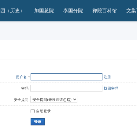
家园（历史）
加国总院
泰国分院
禅院百科馆
文集
用户名
注册
密码:
找回密码
安全提问:
自动登录
登录