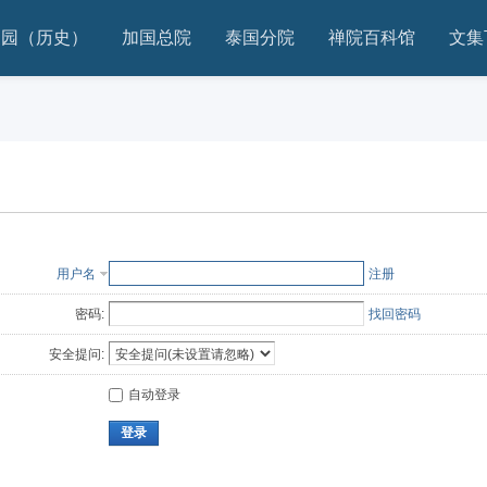
家园（历史）
加国总院
泰国分院
禅院百科馆
文集
用户名
注册
密码:
找回密码
安全提问:
自动登录
登录