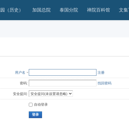
家园（历史）
加国总院
泰国分院
禅院百科馆
文集
用户名
注册
密码:
找回密码
安全提问:
自动登录
登录