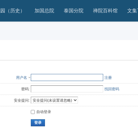
家园（历史）
加国总院
泰国分院
禅院百科馆
文集
用户名
注册
密码:
找回密码
安全提问:
自动登录
登录