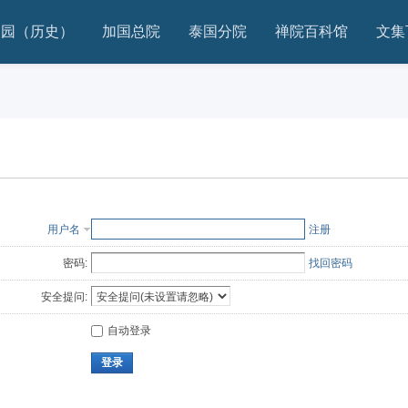
家园（历史）
加国总院
泰国分院
禅院百科馆
文集
用户名
注册
密码:
找回密码
安全提问:
自动登录
登录