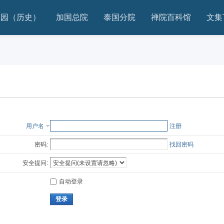
家园（历史）
加国总院
泰国分院
禅院百科馆
文集
用户名
注册
密码:
找回密码
安全提问:
自动登录
登录