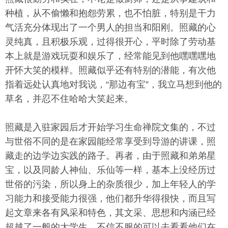
种植，从不偷懒和抱怨劳累，也不怕脏，特别是干力
气活充分体现出了一个男人的担当和阳刚。照藏的心
灵纯真，且积极乐观，过得很开心，平时除了劳动基
本上就是游戏玩耍和娱乐了，经常能见到他嘿嘿嘿地
开怀大笑的模样。照藏似乎还有特别的潜能，有次他
指着远处认真地对我说，“那边有宝”，我立马想到他的
草名，并忍不住哈哈大笑起来。
照藏是入驻家园后才开始学习生命禅院文集的，不过
与世俗不同的是在家园能经常享受到导游的讲课，照
藏走的边学边实践的路子。再者，由于照藏和弟弟星
宝，以及同龄人神仙、乐仙等一样，基本上没经历过
世俗的污染，所以身上的杂质很少，加上年轻人的学
习能力和接受能力很强，他们都升华得很快，而且写
起文章来各有风采和特色，其文采、思想和内涵已经
超越了一般的大学生，不信不服的可以去看看他们在