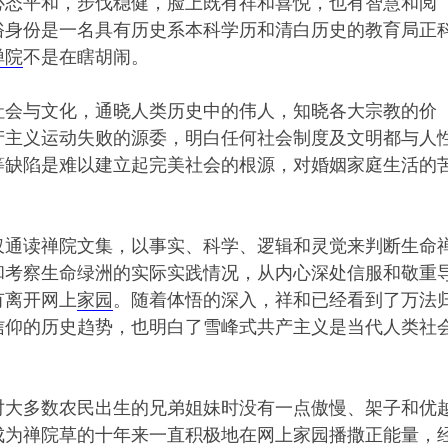
心态平和，步伐稳健，脸上既有祥和喜悦，也有智慧和阅
俗身份是一名具有历史系本科学历和清白历史的教育局正
禅院
不是在瞎胡闹。
社会与文化，通晓人类历史中的伟人，知晓各大宗教的价
产主义运动失败的源委，明白任何社会制度及文明都与人
等缺陷是难以建立起完美社会的根源，对婚姻家庭生活的
仅通读禅院文集，以事实、科学、逻辑和灵觉来判断生命
和考察生命绿洲的实际实践情况，从内心深处信服和敬重
有离开网上
家园
。随着体悟的深入，祥和已经看到了万法
信仰的历史趋势，也明白了雪峰式共产主义是当代人类社
对大多数农民出生的兄弟姐妹时没有一点傲慢、架子和优
成为禅院草的十年来一直积极地在网上家园播撒正能量，