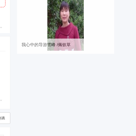
我心中的导游雪峰 /佩钦草
列表