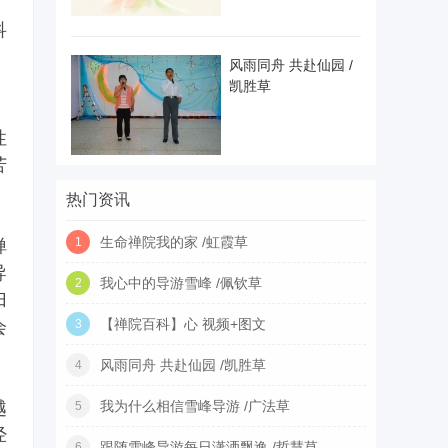
科
风雨同舟 共赴仙园 /
凯胜草
性
苦
热门资讯
生命禅院我的家 /虹霞草
1
禅
导
我心中的导游雪峰 /佩钦草
2
归
【禅院百科】心 视频+图文
会
3
风雨同舟 共赴仙园 /凯胜草
4
越
我为什么相信雪峰导游 /广法草
5
经
跟随雪峰导游每日潇洒飘逸 /哲慧草
6