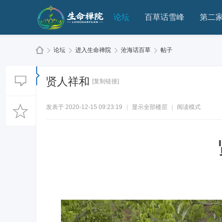
论坛
百草话雪峰
第二
论坛
进入生命禅院
沧海话百草
帖子
贤人祥和
[复制链接]
生
»
›
›
›
发表于 2020-12-15 09:23:19
|
显示全部楼层
|
阅读模式
命