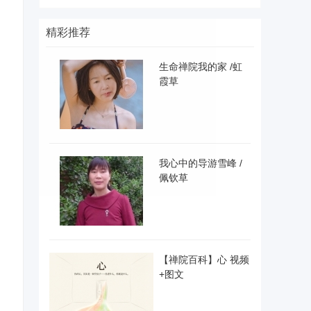
精彩推荐
生命禅院我的家 /虹
霞草
我心中的导游雪峰 /
佩钦草
【禅院百科】心 视频
+图文