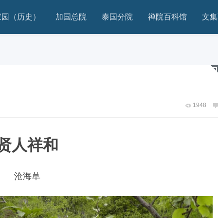
家园（历史）
加国总院
泰国分院
禅院百科馆
文集
1948
贤人祥和
沧海草