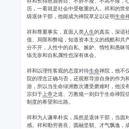
祥和长得慈眉善目、不胖不瘦、不高不矮，
历，一看就是社会中受敬重的人。祥和的世
级退休干部，他能成为禅院草足以证明
生命
祥和尊重事实，直面人类
人生
的真实，深谙
值、局限和弊端，知道资本主义的残酷和共
分不开，人性中的自私、嫉妒、惰性和愚昧
恼无奈和自私属性也深有体会。
祥和以理性客观的态度对待
生命
禅院，他不
院的理念正确与否，还观察导游自身的作为
游，所以当生命绿洲数次遭受磨难时，他没
宗归于
上帝
之道、万教规一则归于生命禅院
制度的希望和出路。
祥和为人谦卑朴实，虽然是退休干部，当面
感。祥和勤劳善良、圆融坚韧、才气飘逸，