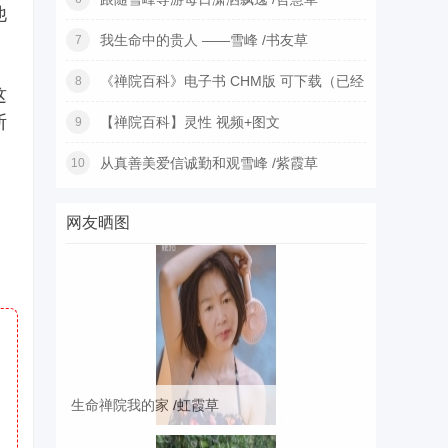
他
我生命中的贵人 ——雪峰 /书友草
7
《禅院百科》电子书 CHM版 可下载（已经
8
这
更
断
【禅院百科】灵性 视频+图文
9
从真善美爱信诚勤和观雪峰 /紫霞草
10
网友晒图
生命禅院我的家 /虹霞草