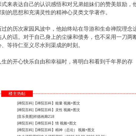
形式来表达自己的认识感悟和对兄弟姐妹们的赞美鼓励，
深刻的思想和充满灵性的精神心灵类文学著作。
历过的历次家园风波中，他始终站在导游和生命禅院理念
伤人的话。对于自己身上的尘缘和债务，也不采用一刀两
心、等待仁至义尽水到渠成的时刻。
人生的开心快乐自由和幸福时，将明白和看到千年界的存
楼主热帖
[
禅院百科
]
【禅院百科】能量 视频+图文
[
禅院百科
]
【禅院百科】灵性 视频+图文
[
音乐美图
]
祥德画廊218
[
禅院百科
]
【禅院百科】情 视频+图文
[
禅院百科
]
【禅院百科】精神（总论） 视频+图文