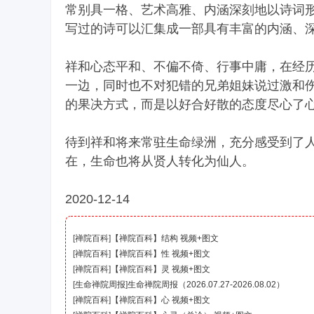
常别具一格、艺术高雅、内涵深刻地以诗词
写过的诗可以汇集成一部具有丰富的内涵、
祥和心态平和、不偏不倚、行事中庸，在经
一边，同时也不对犯错的兄弟姐妹说过激和
的果决方式，而是以好合好散的态度尽心了
待到祥和将来常驻生命绿洲，充分感受到了
在，生命也将从贤人转化为仙人。
2020-12-14
[
禅院百科
]
【禅院百科】结构 视频+图文
[
禅院百科
]
【禅院百科】性 视频+图文
[
禅院百科
]
【禅院百科】灵 视频+图文
[
生命禅院周报
]
生命禅院周报（2026.07.27-2026.08.02）
[
禅院百科
]
【禅院百科】心 视频+图文