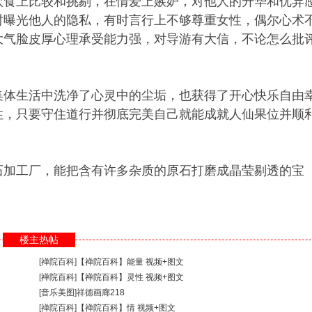
饮食上比较和挑剔，在情爱上嫉妒，对他人的升华和优异
时曝光他人的隐私，有时言行上不够尊重女性，偶尔心术
大气脸皮厚心理承受能力强，对导游有大信，不论怎么批
集体生活中洗净了心灵中的尘垢，也获得了开心快乐自由
性，只要守住道行并彻底完美自己就能成就人仙果位并顺
石加工厂，能把含有许多杂质的原石打磨成晶莹剔透的宝
楼主热帖
[
禅院百科
]
【禅院百科】能量 视频+图文
[
禅院百科
]
【禅院百科】灵性 视频+图文
[
音乐美图
]
祥德画廊218
[
禅院百科
]
【禅院百科】情 视频+图文