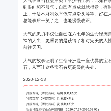
大气在世俗社会沾染了不少的尘垢，比如在
到眼红和不服气，自己有点成就就得意，有
正，干活不麻利效率低有点滑头等等。好在
总能事后一笑了之，也能慢慢改正。
大气的忠贞不仅让自己在六七年的生命绿洲
福的人生，更重要的是获得了相对完美的人
前往天国。
大气的故事证明了生命绿洲是一座优异的宝
石，从而让这些宝石有更高级的去处。
2020-12-13
[
禅院百科
]
【禅院百科】结构 视频+图文
[
禅院百科
]
【禅院百科】性 视频+图文
[
禅院百科
]
【禅院百科】灵 视频+图文
[
生命禅院周报
]
生命禅院周报（2026.07.27-2026.08.02）