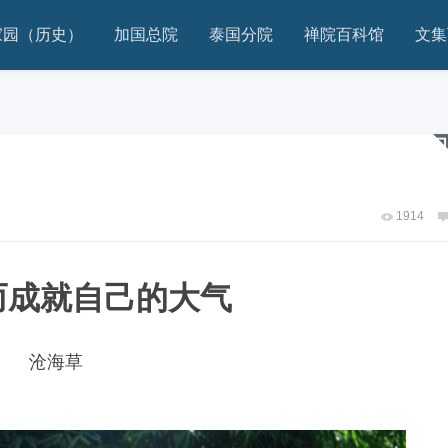
家园（历史）
加国总院
泰国分院
禅院百科馆
文集
1914
而成就自己的大气
沧海草