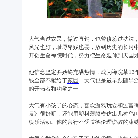
大气当过农民，做过直销，也曾修炼过功法
风光也好，耻辱卑贱也罢，放到历史的长河
开创
生命
禅院时代，努力把生命延伸到天国
他信念坚定并始终充满热情，成为禅院草13
钱全部奉献给了
家园
。大气也是最早跟随导
的开拓者和功勋之一。
大气有小孩子的心态，喜欢游戏玩耍和过富
景》很好听，还能用塑料薄膜模仿出几种鸟
娱乐活动。他的言行不受道德伦理说教的束