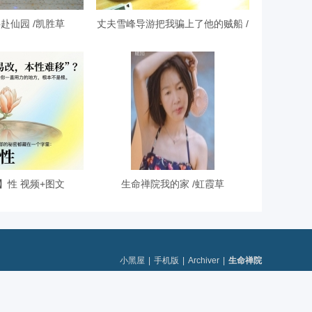
赴仙园 /凯胜草
丈夫雪峰导游把我骗上了他的贼船 /
】性 视频+图文
生命禅院我的家 /虹霞草
小黑屋
|
手机版
|
Archiver
|
生命禅院
GMT+8, 2026-8-8 06:45
, Processed in 0.062935 second(s), 29 queries .