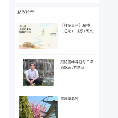
精彩推荐
【禅院百科】精神
（总论） 视频+图文
跟随雪峰导游每日潇
洒飘逸 /哲慧草
雪峰露真容