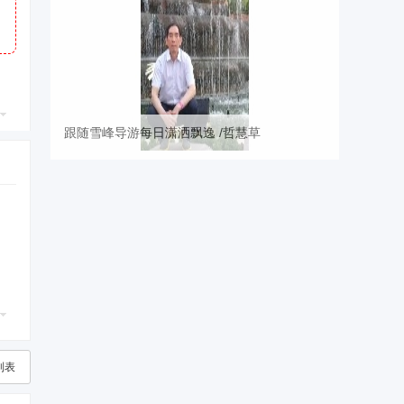
跟随雪峰导游每日潇洒飘逸 /哲慧草
列表