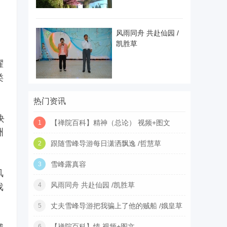
风雨同舟 共赴仙园 /
凯胜草
耀
类
热门资讯
块
【禅院百科】精神（总论） 视频+图文
1
洲
跟随雪峰导游每日潇洒飘逸 /哲慧草
2
雪峰露真容
3
风
风雨同舟 共赴仙园 /凯胜草
4
戏
丈夫雪峰导游把我骗上了他的贼船 /娥皇草
5
【禅院百科】情 视频+图文
6