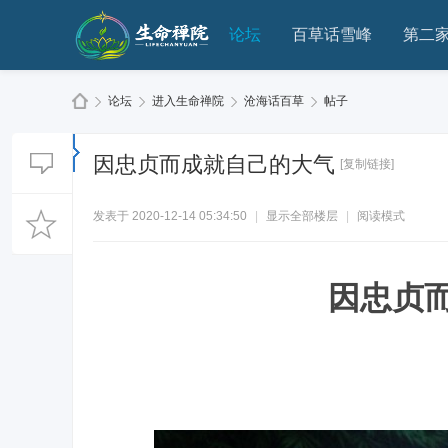
论坛
百草话雪峰
第二
论坛
进入生命禅院
沧海话百草
帖子
因忠贞而成就自己的大气
[复制链接]
生
»
›
›
›
发表于 2020-12-14 05:34:50
|
显示全部楼层
|
阅读模式
因忠贞
命