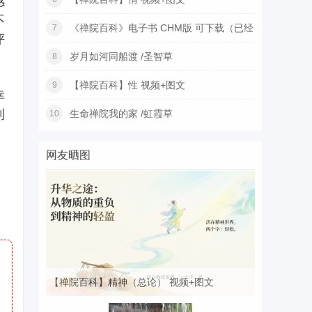
感
不
《禅院百科》电子书 CHM版 可下载（已经
7
评
更
岁月如河同船渡 /圣智草
8
【禅院百科】性 视频+图文
9
幸
利
生命禅院我的家 /虹霞草
10
网友晒图
【禅院百科】精神（总论） 视频+图文