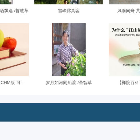
洒飘逸 /哲慧草
雪峰露真容
风雨同舟 共
《禅院百科》电子书 CHM版 可下载
岁月如河同船渡 /圣智草
【禅院百科